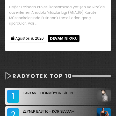
Değer Erzincan Projesi kapsamında yetişen ve Rize'de
düzenlenen Anadolu Yıldızlar Ligi (ANALİG) Karate
Müsabakaları'nda Erzincan'ı temsil eden genç
sporcular, Vali …
Ağustos 8, 2026
DEVAMINI OKU
RADYOTEK TOP 10
TARKAN - DÖNMÜYOR GİDEN
1
ZEYNEP BASTIK - KÖR SEVDAM
2