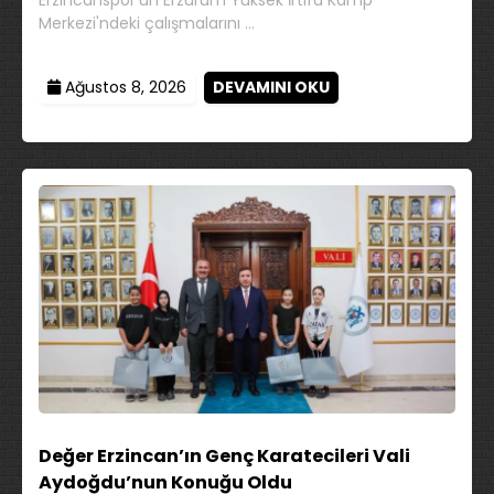
Erzincanspor'un Erzurum Yüksek İrtifa Kamp
Merkezi'ndeki çalışmalarını …
Ağustos 8, 2026
DEVAMINI OKU
Değer Erzincan’ın Genç Karatecileri Vali
Aydoğdu’nun Konuğu Oldu