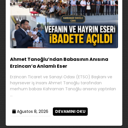
Ahmet Tanoğlu’ndan Babasının Anısına
Erzincan’a Anlamlı Eser
Erzincan Ticaret ve Sanayi Odası (ETSO) Başkanı ve
hayırsever iş insanı Ahmet Tanoğlu tarafından
merhum babası Kahraman Tanoğlu anısına yaptırılan
…
Ağustos 8, 2026
DEVAMINI OKU