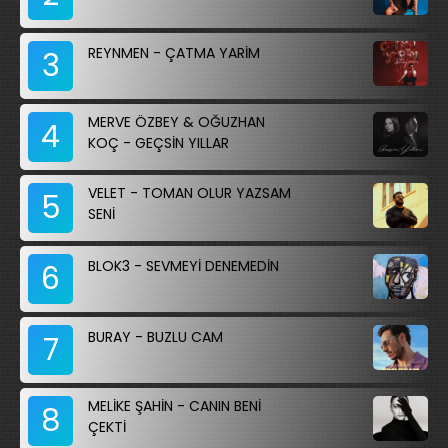
REYNMEN - ÇATMA YARİM
3
MERVE ÖZBEY & OĞUZHAN
4
KOÇ - GEÇSİN YILLAR
VELET - TOMAN OLUR YAZSAM
5
SENİ
BLOK3 - SEVMEYİ DENEMEDİN
6
BURAY - BUZLU CAM
7
MELİKE ŞAHİN - CANIN BENİ
8
ÇEKTİ