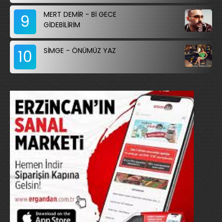
MERT DEMİR - Bİ GECE
9
GİDEBİLİRİM
SİMGE - ÖNÜMÜZ YAZ
10