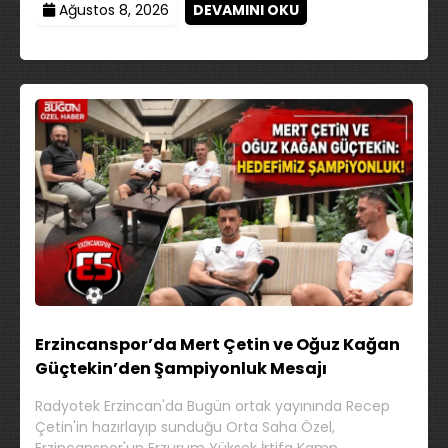
Ağustos 8, 2026
DEVAMINI OKU
Erzincanspor’da Mert Çetin ve Oğuz Kağan
Güçtekin’den Şampiyonluk Mesajı
Radyotek Erzincan'da Bugün ortak yayınında Recep
Çetin'in hazırlayıp sunduğu Orta Saha Özel,