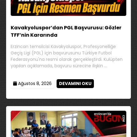
Kavakyoluspor’dan PGL Başvurusu: Gözler
TFF’nin Kararında
Erzincan temsilcisi Kavakyoluspor, Profesyonelliğe
Geçiş Ligi (PGL) için başvurusunu Türkiye Futbol
Federasyonu'na resmi olarak gerçekleştirdi. Kulüpten
yapılan açıklamada, başvuru sürecine ilişkin …
Ağustos 8, 2026
DEVAMINI OKU