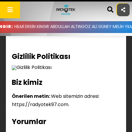
Skip
to
content
HİLMİ ERSİN KINGIR ABDULLAH ALTINGÖZ ALİ GÜNEY MELİH YILMAZ 
Gizlilik Politikası
Biz kimiz
Önerilen metin:
Web sitemizin adresi:
https://radyotek97.com.
Yorumlar