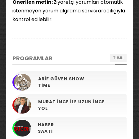
Önerilen metin:
Ziyaretçi yorumları otomatik
istenmeyen yorum algılama servisi aracılığıyla
kontrol edilebilir.
PROGRAMLAR
TÜMÜ
ARIF GÜVEN SHOW
TIME
MURAT İNCE ILE UZUN İNCE
YOL
HABER
SAATI