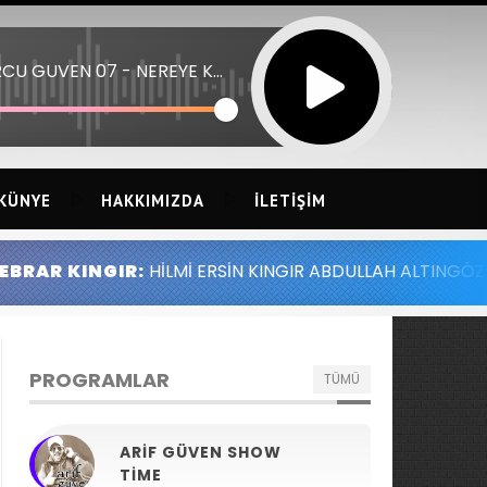
BURCU GUVEN 07 - NEREYE KADAR
KÜNYE
HAKKIMIZDA
İLETIŞIM
 KINGIR:
HİLMİ ERSİN KINGIR ABDULLAH ALTINGÖZ ALİ 
PROGRAMLAR
TÜMÜ
ARIF GÜVEN SHOW
TIME