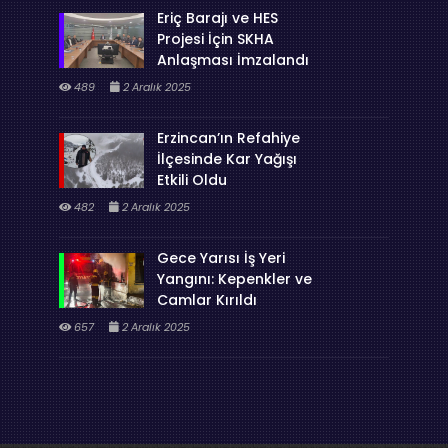
Eriç Barajı ve HES
Projesi İçin SKHA
Anlaşması İmzalandı
489
2 Aralık 2025
Erzincan’ın Refahiye
İlçesinde Kar Yağışı
Etkili Oldu
482
2 Aralık 2025
Gece Yarısı İş Yeri
Yangını: Kepenkler ve
Camlar Kırıldı
657
2 Aralık 2025