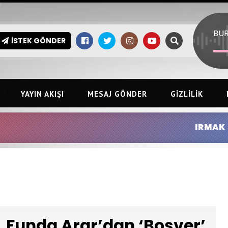
İSTEK GÖNDER
YAYIN AKIŞI
MESAJ GÖNDER
GIZLILIK
IRMAK EBRAR
Funda Arar’dan ‘Boşver’