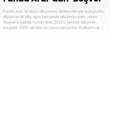
Funda Arar, 14'üncü albümünü dinleyicileriyle buluşturdu.
Albümün ilk klibi, aynı zamanda albümün adını veren
'Boşver'e çekildi. Funda Arar, 2023'ü yeni bir albümle
karşıladı. 2000 yılından bu yana kariyerine 13 albüm ve …