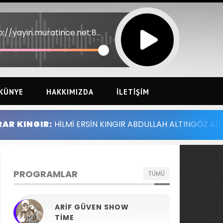
http://yayin.muratince.net:8052
KÜNYE
HAKKIMIZDA
İLETIŞIM
INGIR:
HİLMİ ERSİN KINGIR ABDULLAH ALTINGÖZ ALİ GÜN
PROGRAMLAR
TÜMÜ
ARIF GÜVEN SHOW
TIME