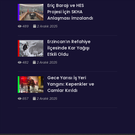
Eriç Barajı ve HES
Projesi İçin SKHA
Anlaşması İmzalandı
489
2 Aralık 2025
Erzincan’ın Refahiye
İlçesinde Kar Yağışı
Etkili Oldu
482
2 Aralık 2025
Gece Yarısı İş Yeri
Yangını: Kepenkler ve
Camlar Kırıldı
657
2 Aralık 2025