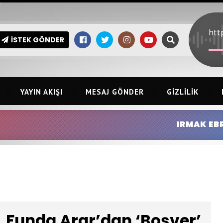
İSTEK GÖNDER
YAYIN AKIŞI
MESAJ GÖNDER
GIZLILIK
IRMAK EBRAR K
Funda Arar’dan ‘Boşver’