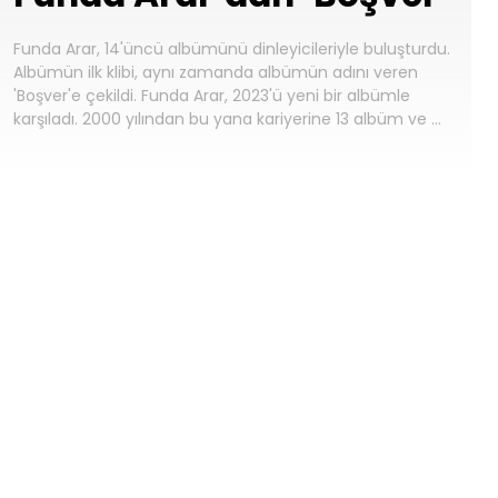
Funda Arar, 14'üncü albümünü dinleyicileriyle buluşturdu.
Albümün ilk klibi, aynı zamanda albümün adını veren
'Boşver'e çekildi. Funda Arar, 2023'ü yeni bir albümle
karşıladı. 2000 yılından bu yana kariyerine 13 albüm ve …