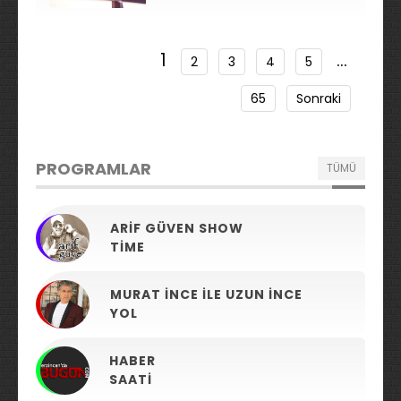
1
…
2
3
4
5
65
Sonraki
PROGRAMLAR
TÜMÜ
ARIF GÜVEN SHOW
TIME
MURAT İNCE ILE UZUN İNCE
YOL
HABER
SAATI