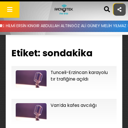
Skip
to
content
LMİ ERSİN KINGIR ABDULLAH ALTINGÖZ ALİ GÜNEY MELİH YILMAZ SE
Etiket:
sondakika
Tunceli-Erzincan karayolu
tır trafiğine açıldı
Van’da kafes avcılığı