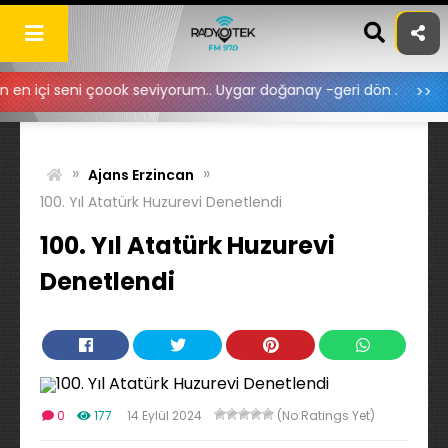
Skip
to
content
çoook seviyorum.. Uygar doğanay -geri dön .
nur:
Zara 
»
»
Ajans Erzincan
100. Yıl Atatürk Huzurevi Denetlendi
100. Yıl Atatürk Huzurevi
Denetlendi
0
177
14 Eylül 2024
(No Ratings Yet)