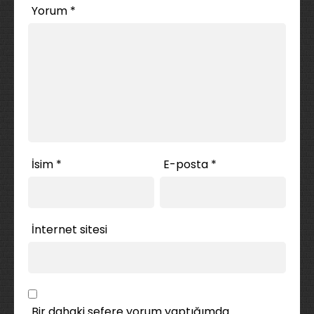
Yorum
*
İsim
*
E-posta
*
İnternet sitesi
Bir dahaki sefere yorum yaptığımda