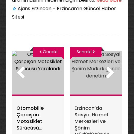
artırılmasının hedeflendiğini belirtti. ​
Read More
Ajans Erzincan – Erzincan’ın Güncel Haber
Sitesi
Önceki
Sonraki
Otomobille
Erzincan’da
Çarpışan
Sosyal Hizmet
Motosiklet
Merkezleri ve
Sürücüsü
Şönim