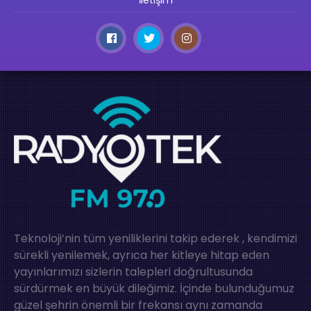
Teknoloji’nin tüm yeniliklerini takip ederek , kendimizi
sürekli yenilemek, ayrıca her kitleye hitap eden
yayınlarımızı sizlerin talepleri doğrultusunda
sürdürmek en büyük dileğimiz. İçinde bulunduğumuz
güzel şehrin önemli bir frekansı aynı zamanda