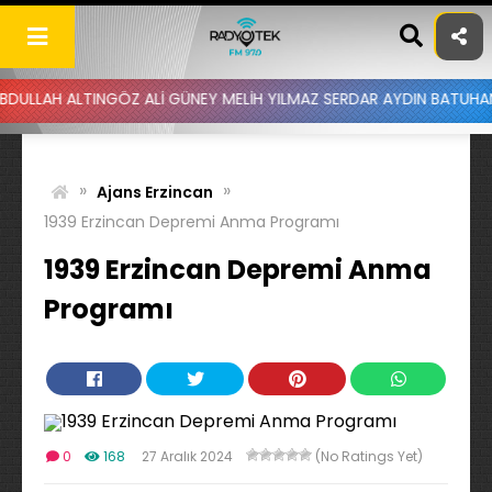
Skip
to
content
LTINGÖZ ALİ GÜNEY MELİH YILMAZ SERDAR AYDIN BATUHAN ALTINTAŞ
»
»
Ajans Erzincan
1939 Erzincan Depremi Anma Programı
1939 Erzincan Depremi Anma
Programı
0
168
27 Aralık 2024
(No Ratings Yet)