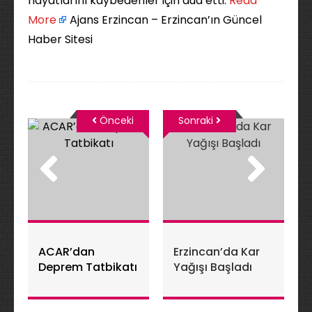
hayatlarını kaybedenler için dua etti. ​
Read
More
Ajans Erzincan – Erzincan’ın Güncel
Haber Sitesi
Önceki
Sonraki
ACAR’dan
Erzincan’da Kar
Deprem Tatbikatı
Yağışı Başladı