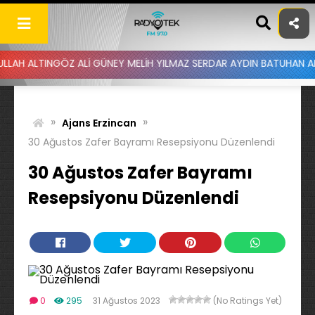
Skip
to
content
NGÖZ ALİ GÜNEY MELİH YILMAZ SERDAR AYDIN BATUHAN ALTINTAŞ UY
»
»
Ajans Erzincan
30 Ağustos Zafer Bayramı Resepsiyonu Düzenlendi
30 Ağustos Zafer Bayramı
Resepsiyonu Düzenlendi
0
295
31 Ağustos 2023
(No Ratings Yet)