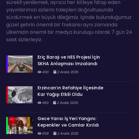
sürekli yenilemek, ayrıca her kitleye hitap eden
yayınlarımızı sizlerin talepleri doğrultusunda
sürdürmek en büyük dileğimiz. İçinde bulunduğumuz
güzel şehrin önemli bir frekansı aynı zamanda
ülkemizin önemli bir medya kuruluşu olarak 7 gün 24
saat sizlerleyiz.
Eriç Barajı ve HES Projesi İçin
SKHA Anlaşması İmzalandı
490
2 Aralık 2025
Erzincan’ın Refahiye İlçesinde
Kar Yağışı Etkili Oldu
483
2 Aralık 2025
Gece Yarısı İş Yeri Yangını:
Kepenkler ve Camlar Kırıldı
658
2 Aralık 2025