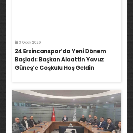
3 Ocak 2026
24 Erzincanspor’da Yeni Dönem
Başladı: Başkan Alaattin Yavuz
Güneş’e Coşkulu Hoş Geldin