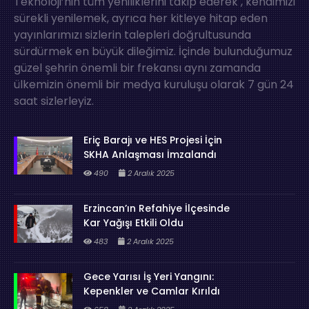
Teknoloji’nin tüm yeniliklerini takip ederek , kendimizi
sürekli yenilemek, ayrıca her kitleye hitap eden
yayınlarımızı sizlerin talepleri doğrultusunda
sürdürmek en büyük dileğimiz. İçinde bulunduğumuz
güzel şehrin önemli bir frekansı aynı zamanda
ülkemizin önemli bir medya kuruluşu olarak 7 gün 24
saat sizlerleyiz.
Eriç Barajı ve HES Projesi İçin
SKHA Anlaşması İmzalandı
490
2 Aralık 2025
Erzincan’ın Refahiye İlçesinde
Kar Yağışı Etkili Oldu
483
2 Aralık 2025
Gece Yarısı İş Yeri Yangını:
Kepenkler ve Camlar Kırıldı