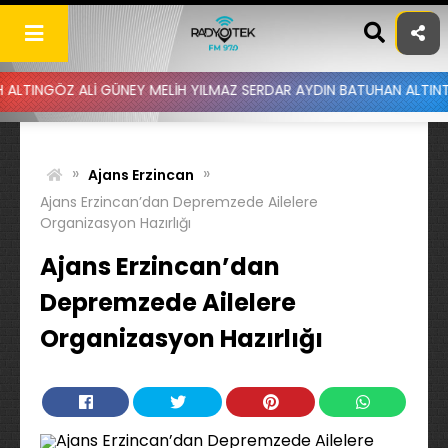
Skip
to
content
ALİ GÜNEY MELİH YILMAZ SERDAR AYDIN BATUHAN ALTINTAŞ UYGAR D
»
»
Ajans Erzincan
Ajans Erzincan’dan Depremzede Ailelere
Organizasyon Hazırlığı
Ajans Erzincan’dan
Depremzede Ailelere
Organizasyon Hazırlığı