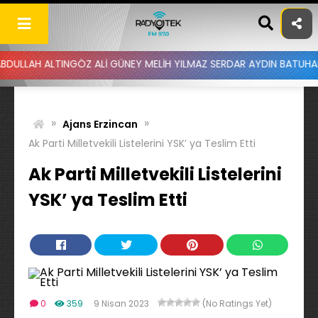
Skip
to
content
H ALTINGÖZ ALİ GÜNEY MELİH YILMAZ SERDAR AYDIN BATUHAN ALTIN
»
»
Ajans Erzincan
Ak Parti Milletvekili Listelerini YSK’ ya Teslim Etti
Ak Parti Milletvekili Listelerini
YSK’ ya Teslim Etti
0
359
9 Nisan 2023
(No Ratings Yet)