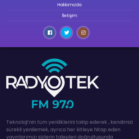
Hakkımızda
İletişim
Teknoloji’nin tüm yeniliklerini takip ederek , kendimizi
sürekli yenilemek, ayrıca her kitleye hitap eden
yayınlarımızı sizlerin talepleri doğrultusunda