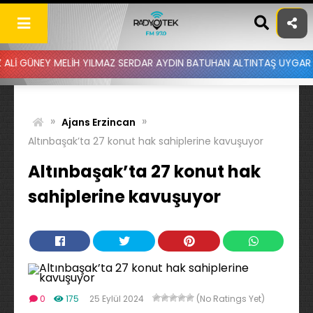
Skip
to
content
NEY MELİH YILMAZ SERDAR AYDIN BATUHAN ALTINTAŞ UYGAR DOĞANAY
»
»
Ajans Erzincan
Altınbaşak’ta 27 konut hak sahiplerine kavuşuyor
Altınbaşak’ta 27 konut hak
sahiplerine kavuşuyor
0
175
25 Eylül 2024
(No Ratings Yet)