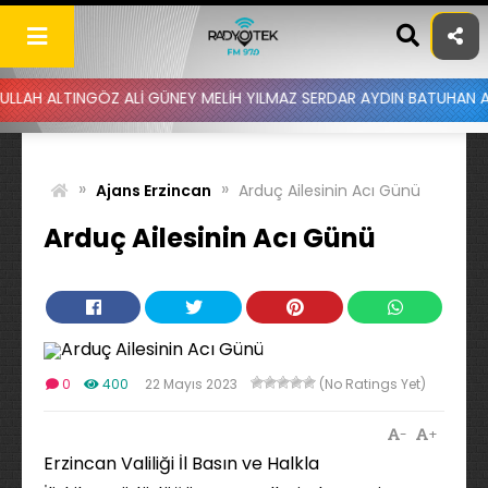
Skip
to
content
INGÖZ ALİ GÜNEY MELİH YILMAZ SERDAR AYDIN BATUHAN ALTINTAŞ U
»
»
Ajans Erzincan
Arduç Ailesinin Acı Günü
Arduç Ailesinin Acı Günü
0
400
22 Mayıs 2023
(No Ratings Yet)
-
+
Erzincan Valiliği İl Basın ve Halkla