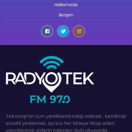
Hakkımızda
İletişim
Teknoloji’nin tüm yeniliklerini takip ederek , kendimizi
sürekli yenilemek, ayrıca her kitleye hitap eden
yayınlarımızı sizlerin talepleri doğrultusunda