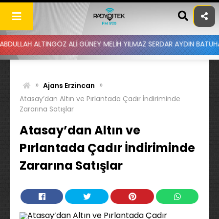
Skip
to
content
AH ALTINGÖZ ALİ GÜNEY MELİH YILMAZ SERDAR AYDIN BATUHAN ALTI
»
»
Ajans Erzincan
Atasay’dan Altın ve Pırlantada Çadır İndiriminde
Zararına Satışlar
Atasay’dan Altın ve
Pırlantada Çadır İndiriminde
Zararına Satışlar