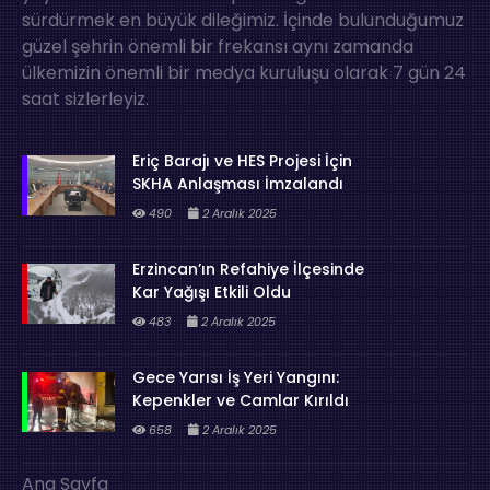
sürdürmek en büyük dileğimiz. İçinde bulunduğumuz
güzel şehrin önemli bir frekansı aynı zamanda
ülkemizin önemli bir medya kuruluşu olarak 7 gün 24
saat sizlerleyiz.
Eriç Barajı ve HES Projesi İçin
SKHA Anlaşması İmzalandı
490
2 Aralık 2025
Erzincan’ın Refahiye İlçesinde
Kar Yağışı Etkili Oldu
483
2 Aralık 2025
Gece Yarısı İş Yeri Yangını:
Kepenkler ve Camlar Kırıldı
658
2 Aralık 2025
Ana Sayfa