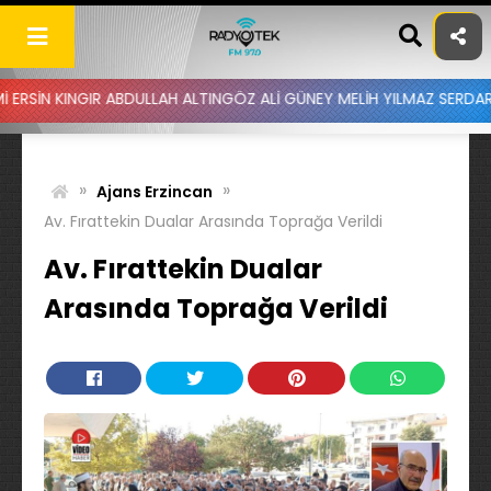
Skip
to
content
R ABDULLAH ALTINGÖZ ALİ GÜNEY MELİH YILMAZ SERDAR AYDIN BATU
»
»
Ajans Erzincan
Av. Fırattekin Dualar Arasında Toprağa Verildi
Av. Fırattekin Dualar
Arasında Toprağa Verildi