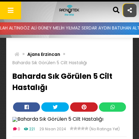
Skip
to
content
Z ALİ GÜNEY MELİH YILMAZ SERDAR AYDIN BATUHAN ALTINTAŞ UYGAR
»
»
Ajans Erzincan
Baharda Sık Görülen 5 Cilt Hastalığı
Baharda Sık Görülen 5 Cilt
Hastalığı
0
221
29 Nisan 2024
(No Ratings Yet)