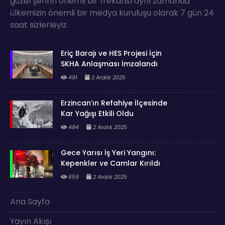
güzel şehrin önemli bir frekansı aynı zamanda
ülkemizin önemli bir medya kuruluşu olarak 7 gün 24
saat sizlerleyiz.
Eriç Barajı ve HES Projesi İçin
SKHA Anlaşması İmzalandı
491
2 Aralık 2025
Erzincan’ın Refahiye İlçesinde
Kar Yağışı Etkili Oldu
484
2 Aralık 2025
Gece Yarısı İş Yeri Yangını:
Kepenkler ve Camlar Kırıldı
659
2 Aralık 2025
Ana Sayfa
Yayın Akışı