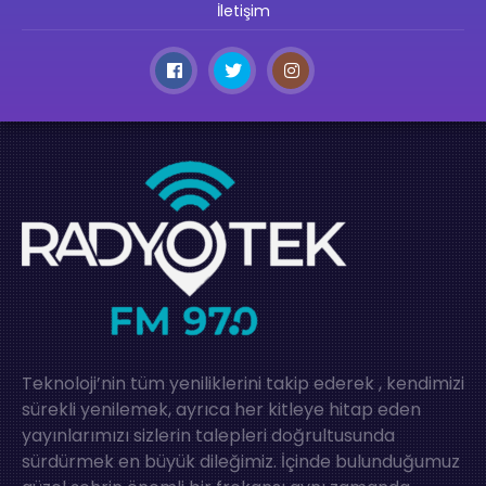
İletişim
Teknoloji’nin tüm yeniliklerini takip ederek , kendimizi
sürekli yenilemek, ayrıca her kitleye hitap eden
yayınlarımızı sizlerin talepleri doğrultusunda
sürdürmek en büyük dileğimiz. İçinde bulunduğumuz