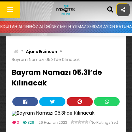
Skip
to
content
ALTINGÖZ ALİ GÜNEY MELİH YILMAZ SERDAR AYDIN BATUHAN ALTINTA
»
»
Ajans Erzincan
Bayram Namazı 05.31’de Kılınacak
Bayram Namazı 05.31’de
Kılınacak
0
326
26 Haziran 2023
(No Ratings Yet)