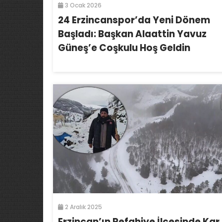
3 Ocak 2026
24 Erzincanspor’da Yeni Dönem
Başladı: Başkan Alaattin Yavuz
Güneş’e Coşkulu Hoş Geldin
2 Aralık 2025
Erzincan’ın Refahiye İlçesinde Kar