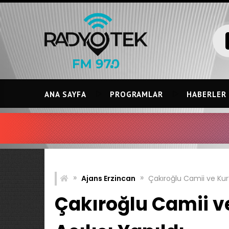
Skip
to
content
ANA SAYFA
PROGRAMLAR
HABERLER
»
»
Ajans Erzincan
Çakıroğlu Camii ve Kur’
Çakıroğlu Camii v