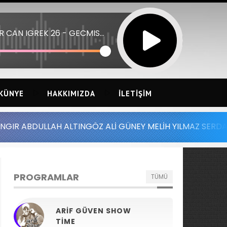
EMIR CAN IGREK 26 - GECMIS GECMISTE
KÜNYE
HAKKIMIZDA
İLETIŞIM
H ALTINGÖZ ALİ GÜNEY MELİH YILMAZ SERDAR AYDIN BATUH
PROGRAMLAR
TÜMÜ
ARIF GÜVEN SHOW
TIME