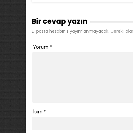
Bir cevap yazın
E-posta hesabınız yayımlanmayacak.
Gerekli ala
Yorum
*
İsim
*