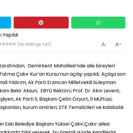
(No Ratings Yet)
-
+
tarafından, Demirkent Mahallesi’nde aile bireyleri
atma Çakır Kur’an Kursu’nun açılışı yapıldı. Açılışa son
li Yıldırım, Ak Parti Erzincan Milletvekili Süleyman
nı Bekir Aksun, EBYÜ Rektörü Prof. Dr. Akın Levent,
liyen, Ak Parti İL Başkanı Çetin Özyurt, İl Müftüsü
şkanları, kurum amirleri, STK Temsilcileri ve kalabalık
 Eski Belediye Başkanı Yüksel Çakır,Çakır ailesi
hakkında bilgi vererek bu önemli günde kendilerini