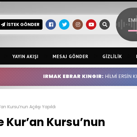
İSTEK GÖNDER
YAYIN AKIŞI
MESAJ GÖNDER
GIZLILIK
IRMAK EBRAR KINGIR:
HİLMİ ERSİN KINGIR ABDULLA
an Kursu’nun Açılışı Yapıldı
e Kur’an Kursu’nun