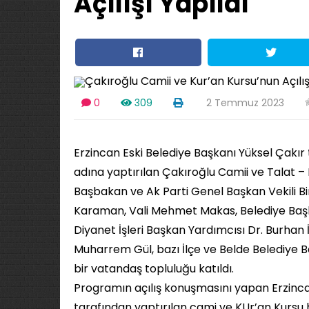
Açılışı Yapıldı
0
309
2 Temmuz 2023
Erzincan Eski Belediye Başkanı Yüksel Çakır 
adına yaptırılan Çakıroğlu Camii ve Talat – F
Başbakan ve Ak Parti Genel Başkan Vekili Bina
Karaman, Vali Mehmet Makas, Belediye Başka
Diyanet İşleri Başkan Yardımcısı Dr. Burhan İş
Muharrem Gül, bazı İlçe ve Belde Belediye Ba
bir vatandaş topluluğu katıldı.
Programın açılış konuşmasını yapan Erzincan
tarafından yaptırılan cami ve KUr’an Kursu 