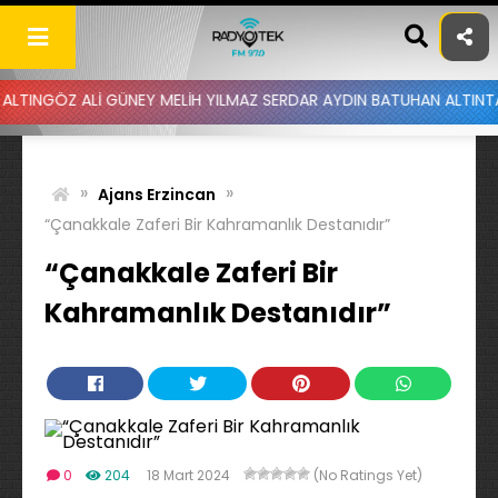
Skip
to
content
İ GÜNEY MELİH YILMAZ SERDAR AYDIN BATUHAN ALTINTAŞ UYGAR DOĞ
»
»
Ajans Erzincan
“Çanakkale Zaferi Bir Kahramanlık Destanıdır”
“Çanakkale Zaferi Bir
Kahramanlık Destanıdır”
0
204
18 Mart 2024
(No Ratings Yet)