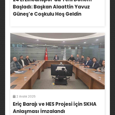
Başladı: Başkan Alaattin Yavuz
Güneş’e Coşkulu Hoş Geldin
2 Aralık 2025
Eriç Barajı ve HES Projesi İçin SKHA
Anlaşması İmzalandı