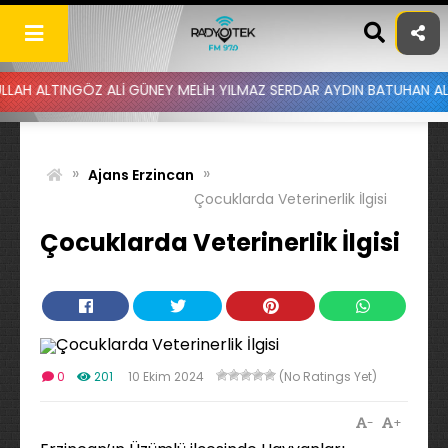
Skip
to
content
GÖZ ALİ GÜNEY MELİH YILMAZ SERDAR AYDIN BATUHAN ALTINTAŞ UYG
»
»
Ajans Erzincan
Çocuklarda Veterinerlik İlgisi
Çocuklarda Veterinerlik İlgisi
0
201
10 Ekim 2024
(No Ratings Yet)
-
+