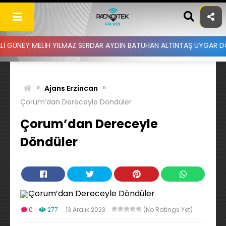
Skip
to
content
MELİH YILMAZ SERDAR AYDIN BATUHAN ALTINTAŞ UYGAR DOĞANAY - D
»
»
Ajans Erzincan
Çorum’dan Dereceyle Döndüler
Çorum’dan Dereceyle
Döndüler
0
277
13 Aralık 2023
(No Ratings Yet)