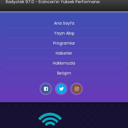
Radyotek 97.0 - Erzincan’ın Yüksek Performansı
Ana Sayfa
Yayın Akışı
Programlar
Haberler
Hakkımızda
İletişim