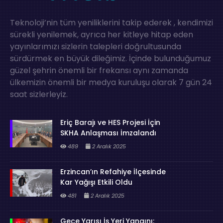
Teknoloji’nin tüm yeniliklerini takip ederek , kendimizi
sürekli yenilemek, ayrıca her kitleye hitap eden
yayınlarımızı sizlerin talepleri doğrultusunda
sürdürmek en büyük dileğimiz. İçinde bulunduğumuz
güzel şehrin önemli bir frekansı aynı zamanda
ülkemizin önemli bir medya kuruluşu olarak 7 gün 24
saat sizlerleyiz.
Eriç Barajı ve HES Projesi İçin
SKHA Anlaşması İmzalandı
489
2 Aralık 2025
Erzincan’ın Refahiye İlçesinde
Kar Yağışı Etkili Oldu
481
2 Aralık 2025
Gece Yarısı İş Yeri Yangını: