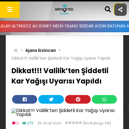
Skip
to
content
INGÖZ ALİ GÜNEY MELİH YILMAZ SERDAR AYDIN BATUHAN ALTINTAŞ U
»
»
Ajans Erzincan
Dikkat!!! Valilik’ten Şiddetli Kar Yağışı Uyarısı Yapıldı
Dikkat!!! Valilik’ten Şiddetli
Kar Yağışı Uyarısı Yapıldı
0
273
25 Ocak 2024
(No Ratings Yet)