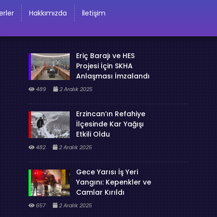
rler
Hakkımızda
İletişim
Eriç Barajı ve HES
Projesi İçin SKHA
Anlaşması İmzalandı
489
2 Aralık 2025
Erzincan’ın Refahiye
İlçesinde Kar Yağışı
Etkili Oldu
482
2 Aralık 2025
Gece Yarısı İş Yeri
Yangını: Kepenkler ve
Camlar Kırıldı
657
2 Aralık 2025