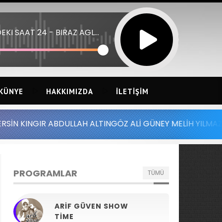
EVDEKI SAAT 24 - BIRAZ AGLADIM
KÜNYE
HAKKIMIZDA
İLETIŞIM
ABDULLAH ALTINGÖZ ALİ GÜNEY MELİH YILMAZ SERDAR AYD
PROGRAMLAR
TÜMÜ
ARIF GÜVEN SHOW
TIME