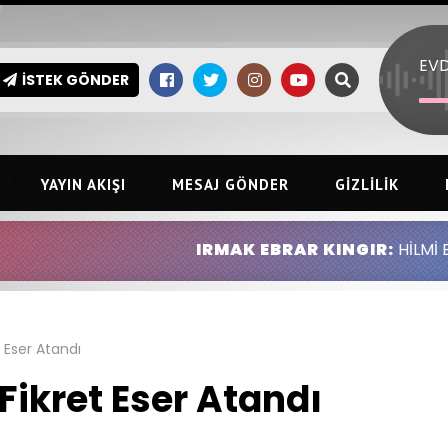
İSTEK GÖNDER
YAYIN AKIŞI
MESAJ GÖNDER
GIZLILIK
IRMAK EBRAR KINGIR:
HİLMİ ERSİN KINGIR 
t Eser Atandı
Fikret Eser Atandı