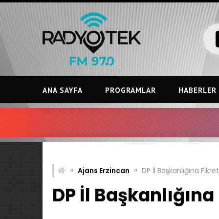
Skip
to
content
ANA SAYFA
PROGRAMLAR
HABERLER
»
»
Ajans Erzincan
DP İl Başkanlığına Fikre
DP İl Başkanlığına 