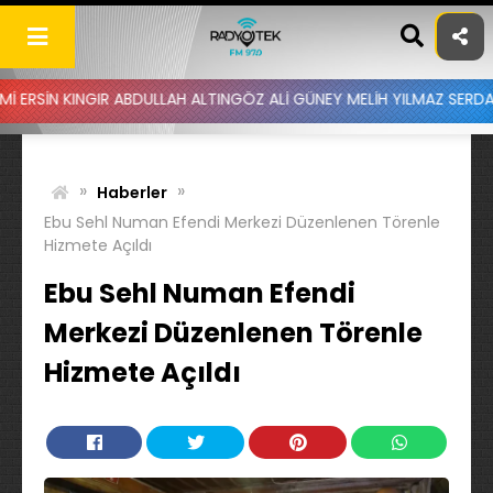
Skip
to
content
GIR ABDULLAH ALTINGÖZ ALİ GÜNEY MELİH YILMAZ SERDAR AYDIN BA
»
»
Haberler
Ebu Sehl Numan Efendi Merkezi Düzenlenen Törenle
Hizmete Açıldı
Ebu Sehl Numan Efendi
Merkezi Düzenlenen Törenle
Hizmete Açıldı