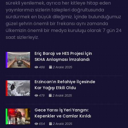
sürekli yenilemek, ayrıca her kitleye hitap eden
yayınlarımızı sizlerin talepleri doğrultusunda
sürdürmek en büyük dileğimiz. İçinde bulunduğumuz
güzel şehrin önemli bir frekansı aynı zamanda
ülkemizin önemli bir medya kuruluşu olarak 7 gün 24
saat sizlerleyiz.
Eriç Barajı ve HES Projesi İçin
SKHA Anlaşması İmzalandı
486
2 Aralık 2025
Erzincan’ın Refahiye İlçesinde
Kar Yağışı Etkili Oldu
479
2 Aralık 2025
Gece Yarısı İş Yeri Yangını:
Kepenkler ve Camlar Kırıldı
654
2 Aralık 2025