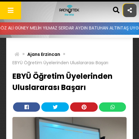
Skip
to
content
 MELİH YILMAZ SERDAR AYDIN BATUHAN ALTINTAŞ UYGAR DOĞANAY - 
»
»
Ajans Erzincan
EBYÜ Öğretim Üyelerinden Uluslararası Başarı
EBYÜ Öğretim Üyelerinden
Uluslararası Başarı