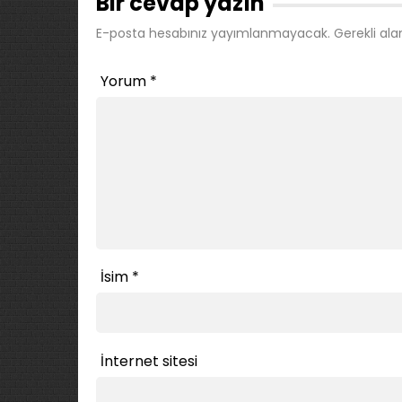
Bir cevap yazın
E-posta hesabınız yayımlanmayacak.
Gerekli ala
Yorum
*
İsim
*
İnternet sitesi