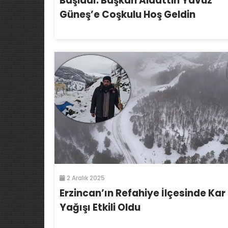
Başladı: Başkan Alaattin Yavuz
Güneş’e Coşkulu Hoş Geldin
2 Aralık 2025
Erzincan’ın Refahiye İlçesinde Kar
Yağışı Etkili Oldu