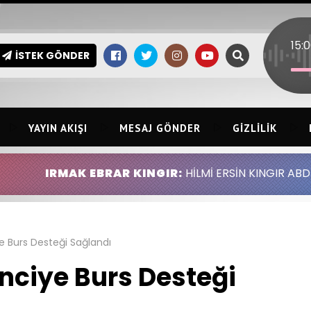
İSTEK GÖNDER
YAYIN AKIŞI
MESAJ GÖNDER
GIZLILIK
 EBRAR KINGIR:
HİLMİ ERSİN KINGIR ABDULLAH ALTINGÖ
e Burs Desteği Sağlandı
nciye Burs Desteği