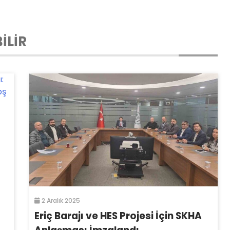
İLİR
2 Aralık 2025
Eriç Barajı ve HES Projesi İçin SKHA