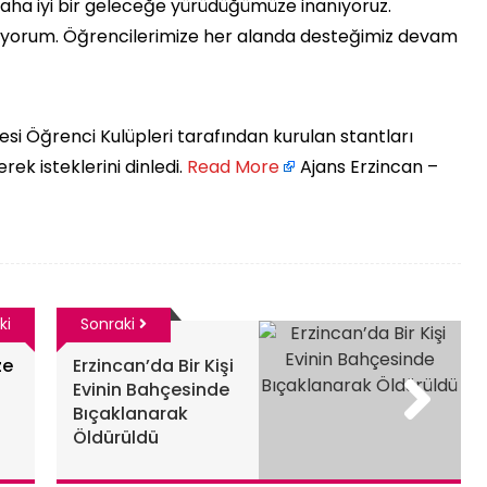
le daha iyi bir geleceğe yürüdüğümüze inanıyoruz.
diliyorum. Öğrencilerimize her alanda desteğimiz devam
tesi Öğrenci Kulüpleri tarafından kurulan stantları
 isteklerini dinledi. ​
Read More
Ajans Erzincan –
ki
Sonraki
ze
Erzincan’da Bir Kişi
Evinin Bahçesinde
Bıçaklanarak
Öldürüldü