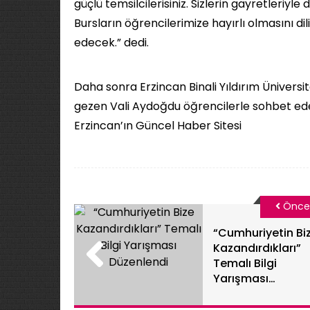
güçlü temsilcilerisiniz. Sizlerin gayretleriy
Bursların öğrencilerimize hayırlı olmasını 
edecek.” dedi.
Daha sonra Erzincan Binali Yıldırım Üniversi
gezen Vali Aydoğdu öğrencilerle sohbet ederek
Erzincan’ın Güncel Haber Sitesi
Önce
“Cumhuriyetin Bi
Kazandırdıkları”
Temalı Bilgi
Yarışması
Düzenlendi