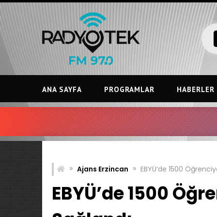
Skip
to
content
ANA SAYFA
PROGRAMLAR
HABERLER
IRMAK
»
»
Ajans Erzincan
EBYÜ’de 1500 Öğrenciy
EBYÜ’de 1500 Öğre