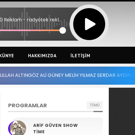
15:00 Reklam - radyotek reklam rezervasyon
KÜNYE
HAKKIMIZDA
İLETIŞIM
Z ALİ GÜNEY MELİH YILMAZ SERDAR AYDIN BATUHAN ALTIN
PROGRAMLAR
TÜMÜ
ARIF GÜVEN SHOW
TIME