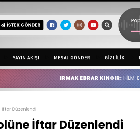
Po
İSTEK GÖNDER
YAYIN AKIŞI
MESAJ GÖNDER
GIZLILIK
IRMAK EBRAR KINGIR:
HİLMİ ERSİN KINGIR
 İftar Düzenlendi
olüne İftar Düzenlendi