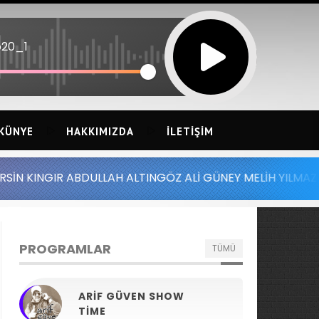
p20_1
KÜNYE
HAKKIMIZDA
İLETIŞIM
 ABDULLAH ALTINGÖZ ALİ GÜNEY MELİH YILMAZ SERDAR AY
PROGRAMLAR
TÜMÜ
ARIF GÜVEN SHOW
TIME