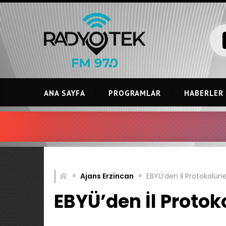
Skip
to
content
ANA SAYFA
PROGRAMLAR
HABERLER
»
»
Ajans Erzincan
EBYÜ’den İl Protokolüne
EBYÜ’den İl Protok