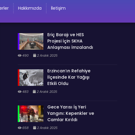
rler
Hakkımızda
İletişim
Eriç Barajı ve HES
Projesi İçin SKHA
Anlaşması İmzalandı
490
2 Aralık 2025
Erzincan’ın Refahiye
İlçesinde Kar Yağışı
Etkili Oldu
483
2 Aralık 2025
Gece Yarısı İş Yeri
Yangını: Kepenkler ve
Camlar Kırıldı
658
2 Aralık 2025