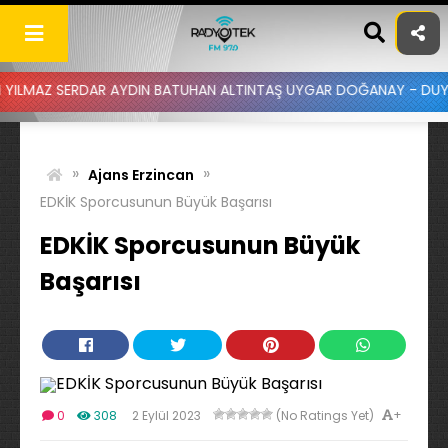
Skip
to
content
SERDAR AYDIN BATUHAN ALTINTAŞ UYGAR DOĞANAY - DUYDUM Kİ BİR 
»
»
Ajans Erzincan
EDKİK Sporcusunun Büyük Başarısı
EDKİK Sporcusunun Büyük
Başarısı
+
0
308
2 Eylül 2023
(No Ratings Yet)