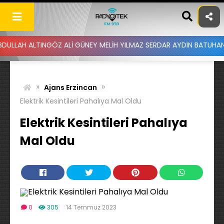
Skip
to
content
TINGÖZ ALİ GÜNEY MELİH YILMAZ SERDAR AYDIN BATUHAN ALTINTAŞ 
»
»
Ajans Erzincan
Elektrik Kesintileri Pahalıya Mal Oldu
Elektrik Kesintileri Pahalıya
Mal Oldu
0
305
14 Temmuz 2023