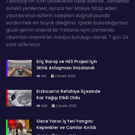
Teknoloji’nin tüm yeniliklerini takip ederek , kendimizi
sürekli yenilemek, ayrıca her kitleye hitap eden
yayınlarımızı sizlerin talepleri doğrultusunda
sürdürmek en büyük dileğimiz. İçinde bulunduğumuz
güzel şehrin önemli bir frekansı aynı zamanda
ülkemizin önemli bir medya kuruluşu olarak 7 gün 24
saat sizlerleyiz.
Eriç Barajı ve HES Projesi İçin
SKHA Anlaşması İmzalandı
491
2 Aralık 2025
Erzincan’ın Refahiye İlçesinde
Kar Yağışı Etkili Oldu
484
2 Aralık 2025
Gece Yarısı İş Yeri Yangını:
Kepenkler ve Camlar Kırıldı