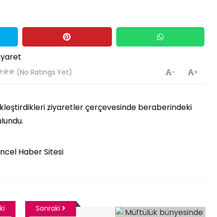
(No Ratings Yet)
-
+
kleştirdikleri ziyaretler çerçevesinde beraberindeki
ulundu.
üncel Haber Sitesi
ki
Sonraki