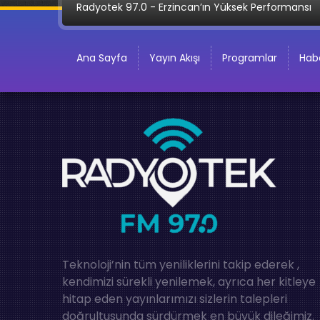
Radyotek 97.0 - Erzincan’ın Yüksek Performansı
Ana Sayfa
Yayın Akışı
Programlar
Habe
Teknoloji’nin tüm yeniliklerini takip ederek ,
kendimizi sürekli yenilemek, ayrıca her kitleye
hitap eden yayınlarımızı sizlerin talepleri
doğrultusunda sürdürmek en büyük dileğimiz.