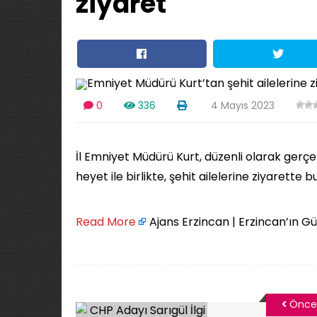
ziyaret
0
336
4 Mayıs 2023
İl Emniyet Müdürü Kurt, düzenli olarak gerçe
heyet ile birlikte, şehit ailelerine ziyarette b
Read More
Ajans Erzincan | Erzincan’ın G
Önce