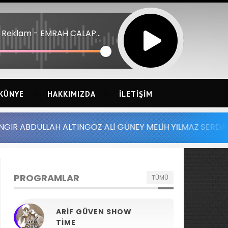
11:15 Reklam - EMRAH CALAPKULU 26 - AYSEL ABLA
KÜNYE
HAKKIMIZDA
İLETIŞIM
H ALTINGÖZ ALİ GÜNEY MELİH YILMAZ SERDAR AYDIN BATU
PROGRAMLAR
TÜMÜ
ARIF GÜVEN SHOW
TIME