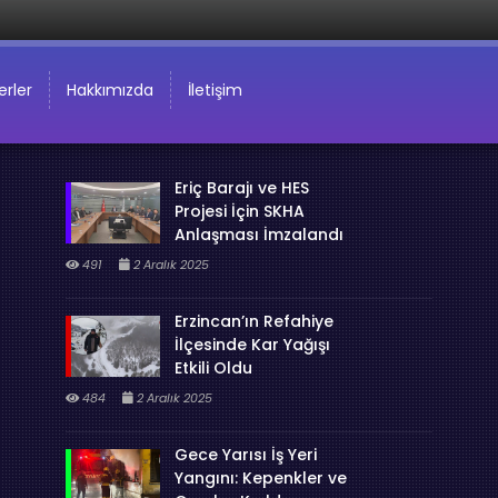
rler
Hakkımızda
İletişim
Eriç Barajı ve HES
Projesi İçin SKHA
Anlaşması İmzalandı
491
2 Aralık 2025
Erzincan’ın Refahiye
İlçesinde Kar Yağışı
Etkili Oldu
484
2 Aralık 2025
Gece Yarısı İş Yeri
Yangını: Kepenkler ve