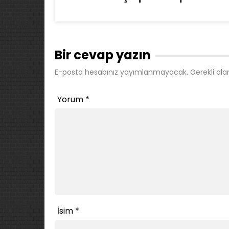
Bir cevap yazın
E-posta hesabınız yayımlanmayacak.
Gerekli ala
Yorum
*
İsim
*