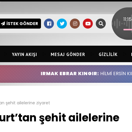
İSTEK GÖNDER
YAYIN AKIŞI
MESAJ GÖNDER
GIZLILIK
IRMAK EBRAR KINGIR:
HİLMİ ERSİN KINGIR ABDULLA
 şehit ailelerine ziyaret
t’tan şehit ailelerine