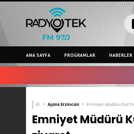
Skip
to
content
ANA SAYFA
PROGRAMLAR
HABERLER
»
»
Ajans Erzincan
Emniyet Müdürü Kurt’tan
Emniyet Müdürü Kur