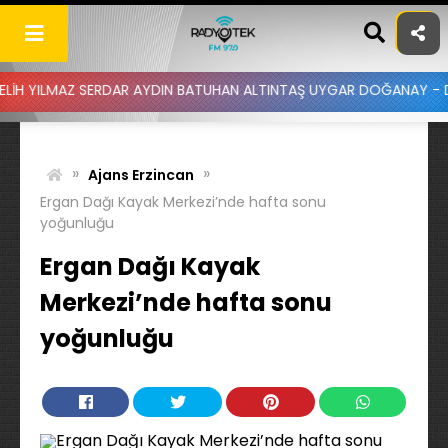
Skip
to
content
Z SERDAR AYDIN BATUHAN ALTINTAŞ UYGAR DOĞANAY - DUYDUM Kİ Bİ
»
»
Ajans Erzincan
Ergan Dağı Kayak Merkezi’nde hafta sonu
yoğunluğu
Ergan Dağı Kayak
Merkezi’nde hafta sonu
yoğunluğu