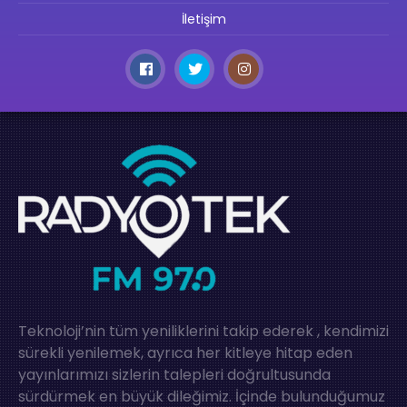
İletişim
Teknoloji’nin tüm yeniliklerini takip ederek , kendimizi
sürekli yenilemek, ayrıca her kitleye hitap eden
yayınlarımızı sizlerin talepleri doğrultusunda
sürdürmek en büyük dileğimiz. İçinde bulunduğumuz