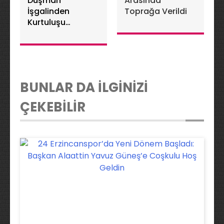
Düşman
Arasında
İşgalinden
Toprağa Verildi
Kurtuluşu
Coşkuyla
Kutlanıyor
BUNLAR DA İLGİNİZİ
ÇEKEBİLİR