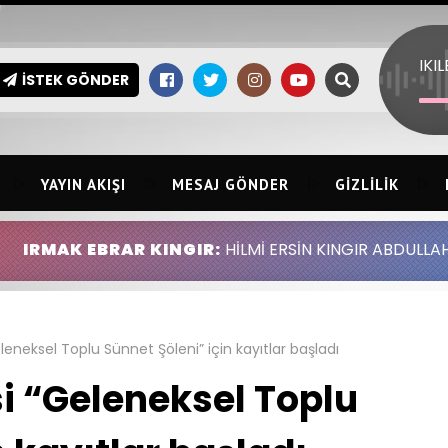
IKI
İSTEK GÖNDER
YAYIN AKIŞI
MESAJ GÖNDER
GIZLILIK
AR KINGIR:
HİLMİ ERSİN KINGIR ABDULLAH ALTINGÖZ AL
leneksel Toplu Sünnet Şöleni” için kayıtlar başladı
i “Geleneksel Toplu