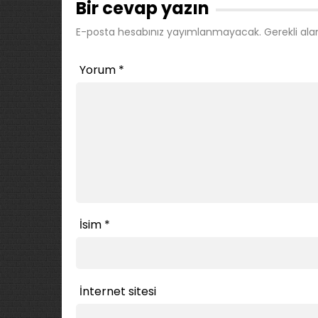
Bir cevap yazın
E-posta hesabınız yayımlanmayacak.
Gerekli ala
Yorum
*
İsim
*
İnternet sitesi