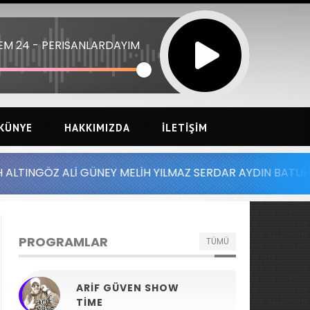
LEM 24 - PERISANLARDAYIM
KÜNYE
HAKKIMIZDA
İLETIŞIM
İ GÜNEY MELİH YILMAZ SERDAR AYDIN BATUHAN ALTINTAŞ 
PROGRAMLAR
TÜMÜ
ARIF GÜVEN SHOW
TIME