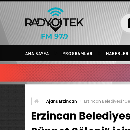
Skip
to
content
ANA SAYFA
PROGRAMLAR
HABERLER
IRMAK EBR
»
»
Ajans Erzincan
Erzincan Belediyesi “Ge
Erzincan Belediyes