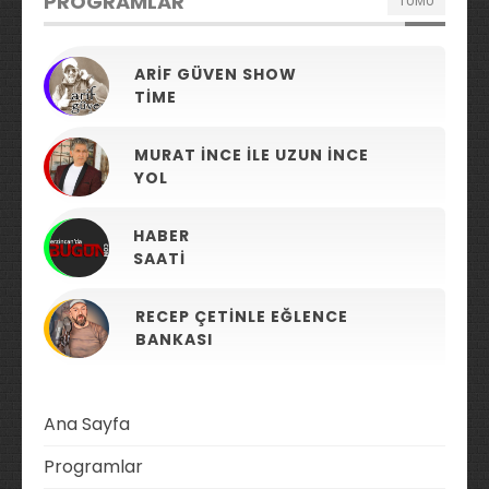
PROGRAMLAR
TÜMÜ
ARIF GÜVEN SHOW
TIME
MURAT İNCE ILE UZUN İNCE
YOL
HABER
SAATI
RECEP ÇETINLE EĞLENCE
BANKASI
Ana Sayfa
Programlar