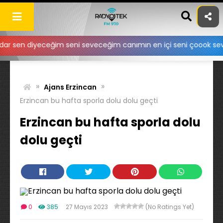
Skip
to
content
yeceğim seni seveceğim canımın en içi seni çoook seviyorum.. 
»
»
Ajans Erzincan
Erzincan bu hafta sporla dolu dolu geçti
Erzincan bu hafta sporla dolu
dolu geçti
0
385
27 Mayıs 2023
(No Ratings Yet)