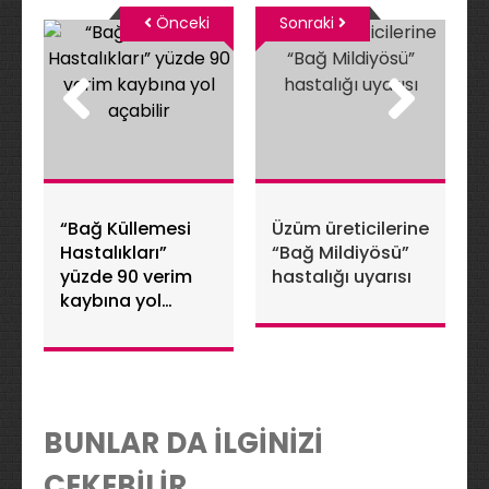
Önceki
Sonraki
“Bağ Küllemesi
Üzüm üreticilerine
Hastalıkları”
“Bağ Mildiyösü”
yüzde 90 verim
hastalığı uyarısı
kaybına yol
açabilir
BUNLAR DA İLGİNİZİ
ÇEKEBİLİR