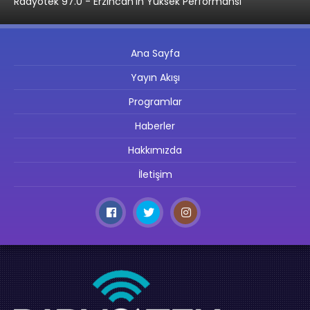
Radyotek 97.0 - Erzincan’ın Yüksek Performansı
Ana Sayfa
Yayın Akışı
Programlar
Haberler
Hakkımızda
İletişim