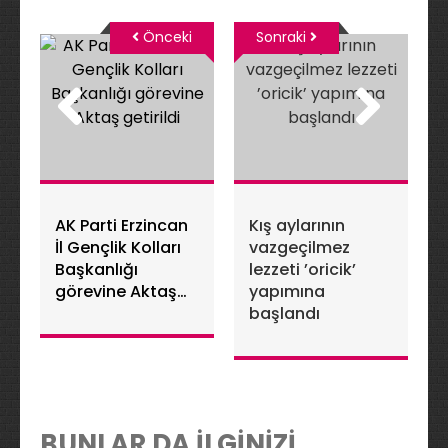
Önceki
Sonraki
AK Parti Erzincan
Kış aylarının
İl Gençlik Kolları
vazgeçilmez
Başkanlığı
lezzeti ’oricik’
görevine Aktaş
yapımına
getirildi
başlandı
BUNLAR DA İLGİNİZİ