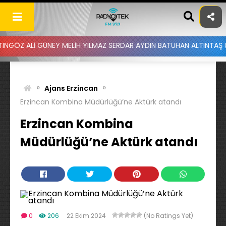
Skip
to
content
İ GÜNEY MELİH YILMAZ SERDAR AYDIN BATUHAN ALTINTAŞ UYGAR DOĞ
»
»
Ajans Erzincan
Erzincan Kombina Müdürlüğü’ne Aktürk atandı
Erzincan Kombina
Müdürlüğü’ne Aktürk atandı
0
206
22 Ekim 2024
(No Ratings Yet)