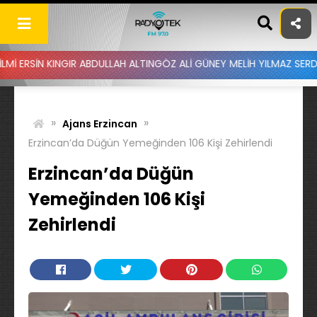
Skip
to
content
NGIR ABDULLAH ALTINGÖZ ALİ GÜNEY MELİH YILMAZ SERDAR AYDIN B
»
»
Ajans Erzincan
Erzincan’da Düğün Yemeğinden 106 Kişi Zehirlendi
Erzincan’da Düğün
Yemeğinden 106 Kişi
Zehirlendi