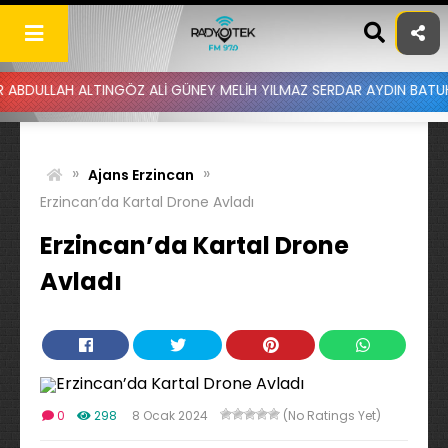
Skip
to
content
H ALTINGÖZ ALİ GÜNEY MELİH YILMAZ SERDAR AYDIN BATUHAN ALTIN
»
»
Ajans Erzincan
Erzincan’da Kartal Drone Avladı
Erzincan’da Kartal Drone
Avladı
0
298
8 Ocak 2024
(No Ratings Yet)