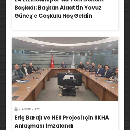
Başladı: Başkan Alaattin Yavuz
Güneş’e Coşkulu Hoş Geldin
2 Aralık 2025
Eriç Barajı ve HES Projesi İçin SKHA
Anlaşması İmzalandı