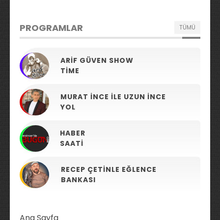
PROGRAMLAR
TÜMÜ
ARIF GÜVEN SHOW
TIME
MURAT İNCE ILE UZUN İNCE
YOL
HABER
SAATI
RECEP ÇETINLE EĞLENCE
BANKASI
Ana Sayfa