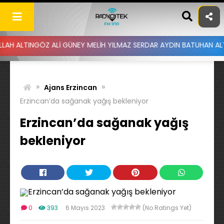
Skip
to
content
NGÖZ ALİ GÜNEY MELİH YILMAZ SERDAR AYDIN BATUHAN ALTINTAŞ UY
»
»
Ajans Erzincan
Erzincan’da sağanak yağış bekleniyor
Erzincan’da sağanak yağış
bekleniyor
0
393
6 Mayıs 2023
(No Ratings Yet)