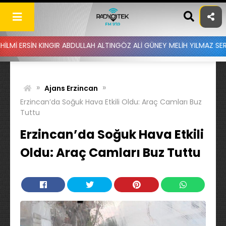
Skip
to
content
INGIR ABDULLAH ALTINGÖZ ALİ GÜNEY MELİH YILMAZ SERDAR AYDIN 
»
»
Ajans Erzincan
Erzincan’da Soğuk Hava Etkili Oldu: Araç Camları Buz
Tuttu
Erzincan’da Soğuk Hava Etkili
Oldu: Araç Camları Buz Tuttu