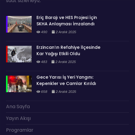
saat sizlerleyiz.
Eriç Barajı ve HES Projesi İçin
SKHA Anlaşması İmzalandı
490
2 Aralık 2025
Erzincan’ın Refahiye İlçesinde
Kar Yağışı Etkili Oldu
483
2 Aralık 2025
Gece Yarısı İş Yeri Yangını:
Kepenkler ve Camlar Kırıldı
658
2 Aralık 2025
Ana Sayfa
Yayın Akışı
Programlar