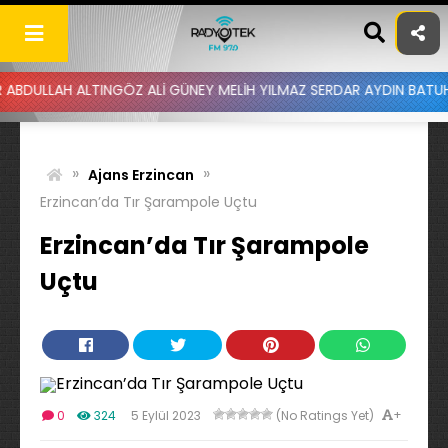
Skip
to
content
H ALTINGÖZ ALİ GÜNEY MELİH YILMAZ SERDAR AYDIN BATUHAN ALTIN
»
»
Ajans Erzincan
Erzincan’da Tır Şarampole Uçtu
Erzincan’da Tır Şarampole
Uçtu
+
0
324
5 Eylül 2023
(No Ratings Yet)