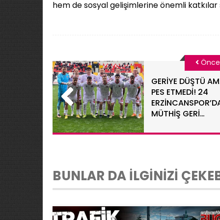
hem de sosyal gelişimlerine önemli katkılar s
Önce
GERİYE DÜŞTÜ A
PES ETMEDİ! 24
ERZİNCANSPOR’D
MÜTHİŞ GERİ
DÖNÜŞ
BUNLAR DA İLGİNİZİ ÇEKEB