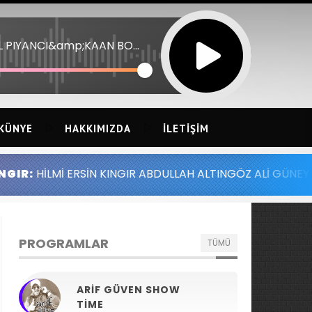
ANIL PIYANCI&amp;KAAN BOSNAK 21 - GOKLERDE SUZULURKEN
KÜNYE
HAKKIMIZDA
İLETIŞIM
 KINGIR ABDULLAH ALTINGÖZ ALİ GÜNEY MELİH YILMAZ SE
PROGRAMLAR
TÜMÜ
ARIF GÜVEN SHOW
TIME