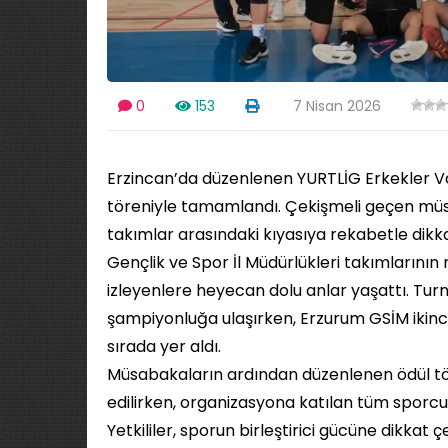
0
153
7 Nisan 2026
Erzincan’da düzenlenen YURTLİG Erkekler Vo
töreniyle tamamlandı. Çekişmeli geçen müs
takımlar arasındaki kıyasıya rekabetle dikka
Gençlik ve Spor İl Müdürlükleri takımlarının
izleyenlere heyecan dolu anlar yaşattı. Tu
şampiyonluğa ulaşırken, Erzurum GSİM ikin
sırada yer aldı.
Müsabakaların ardından düzenlenen ödül tö
edilirken, organizasyona katılan tüm sporcula
Yetkililer, sporun birleştirici gücüne dikkat