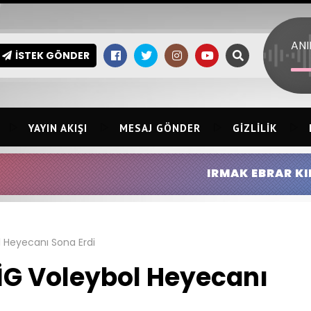
İSTEK GÖNDER
YAYIN AKIŞI
MESAJ GÖNDER
GIZLILIK
IRMAK EBRAR KINGIR:
HİLMİ ERSİN
l Heyecanı Sona Erdi
İG Voleybol Heyecanı