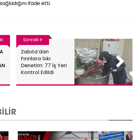
ağladığını ifade etti.
ki
Sonraki
MA
Zabıta’dan
Fırınlara Sıkı
AN
Denetim: 77 İş Yeri
Kontrol Edildi
İLİR