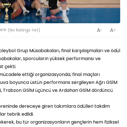
(No Ratings Yet)
-
+
leybol Grup Müsabakaları, final karşılaşmaları ve ödül
abakalar, sporcuların yüksek performansı ve
t çekti.
 mücadele ettiği organizasyonda, final maçları
rnuva boyunca üstün performans sergileyen Ağrı GSİM
ci, Trabzon GSİM üçüncü ve Ardahan GSİM dördüncü
reninde dereceye giren takımlara ödülleri takdim
r tebrik edildi.
 çekerek, bu tür organizasyonların gençlerin hem fiziksel