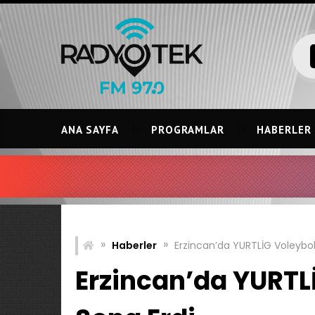
Skip
to
content
ANA SAYFA
PROGRAMLAR
HABERLER
»
»
Haberler
Erzincan’da YURTLİG Voleybo
Erzincan’da YURTL