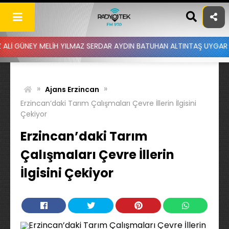
Skip
to
content
 MELİH YILMAZ SERDAR AYDIN BATUHAN ALTINTAŞ UYGAR DOĞANAY - 
»
»
Ajans Erzincan
Erzincan’daki Tarım Çalışmaları Çevre İllerin İlgisini
Çekiyor
Erzincan’daki Tarım
Çalışmaları Çevre İllerin
İlgisini Çekiyor