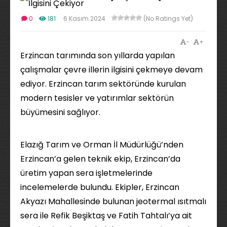
0
181
6 Kasım 2024
(No Ratings Yet)
-
+
Erzincan tarımında son yıllarda yapılan
çalışmalar çevre illerin ilgisini çekmeye devam
ediyor. Erzincan tarım sektöründe kurulan
modern tesisler ve yatırımlar sektörün
büyümesini sağlıyor.
Elazığ Tarım ve Orman İl Müdürlüğü’nden
Erzincan’a gelen teknik ekip, Erzincan’da
üretim yapan sera işletmelerinde
incelemelerde bulundu. Ekipler, Erzincan
Akyazı Mahallesinde bulunan jeotermal ısıtmalı
sera ile Refik Beşiktaş ve Fatih Tahtalı’ya ait