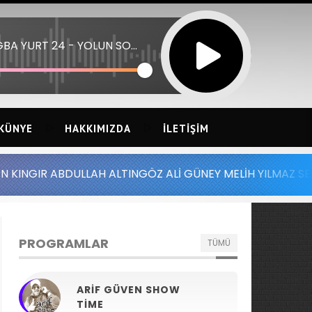
TUGBA YURT 24 - YOLUN SONU
KÜNYE
HAKKIMIZDA
İLETIŞIM
LAH ALTINGÖZ ALİ GÜNEY MELİH YILMAZ SERDAR AYDIN BA
PROGRAMLAR
TÜMÜ
ARIF GÜVEN SHOW
TIME