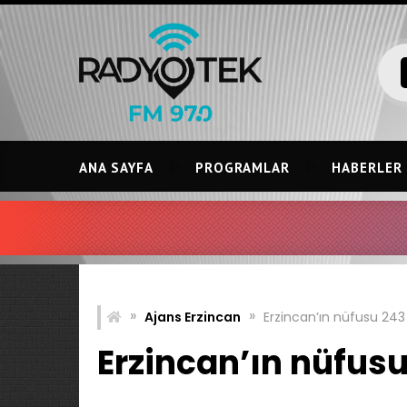
Skip
to
content
ANA SAYFA
PROGRAMLAR
HABERLER
»
»
Ajans Erzincan
Erzincan’ın nüfusu 243 
Erzincan’ın nüfusu