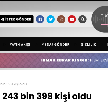
İSTEK GÖNDER
YAYIN AKIŞI
MESAJ GÖNDER
GIZLILIK
IRMAK EBRAR KINGIR:
HİLMİ ERSİN KINGIR ABDUL
bin 399 kişi oldu
 243 bin 399 kişi oldu