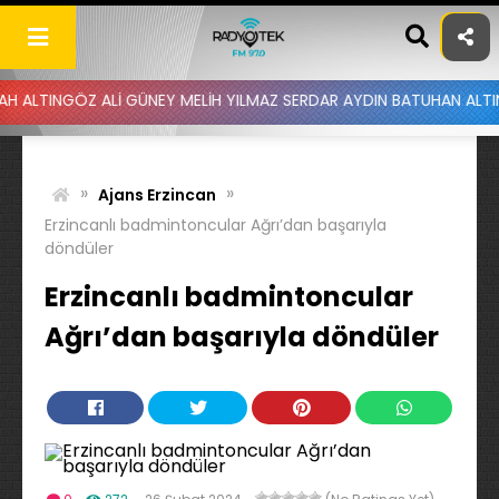
Skip
to
content
ÖZ ALİ GÜNEY MELİH YILMAZ SERDAR AYDIN BATUHAN ALTINTAŞ UYGA
»
»
Ajans Erzincan
Erzincanlı badmintoncular Ağrı’dan başarıyla
döndüler
Erzincanlı badmintoncular
Ağrı’dan başarıyla döndüler