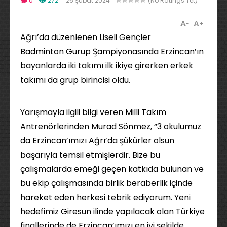
0
272
26 Şubat 2024
(No Ratings Yet)
-
+
Ağrı’da düzenlenen Liseli Gençler
Badminton Gurup Şampiyonasında Erzincan’ın
bayanlarda iki takımı ilk ikiye girerken erkek
takımı da grup birincisi oldu.
Yarışmayla ilgili bilgi veren Milli Takım
Antrenörlerinden Murad Sönmez, “3 okulumuz
da Erzincan’ımızı Ağrı’da şükürler olsun
başarıyla temsil etmişlerdir. Bize bu
çalışmalarda emeği geçen katkıda bulunan ve
bu ekip çalışmasında birlik beraberlik içinde
hareket eden herkesi tebrik ediyorum. Yeni
hedefimiz Giresun ilinde yapılacak olan Türkiye
finallerinde de Erzincan’ımızı en iyi şekilde