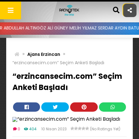
Skip
to
content
 ALTINGÖZ ALİ GÜNEY MELİH YILMAZ SERDAR AYDIN BATUHAN ALTINT
»
»
Ajans Erzincan
“erzincansecim.com” Seçim Anketi Başladı
“erzincansecim.com” Seçim
Anketi Başladı
0
404
10 Nisan 2023
(No Ratings Yet)