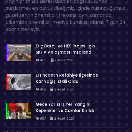
yayınlarımızı sizlerin talepleri doğrultusunda
sürdürmek en büyük dileğimiz. İçinde bulunduğumuz
güzel şehrin önemli bir frekansı aynı zamanda
ülkemizin önemli bir medya kuruluşu olarak 7 gün 24
saat sizlerleyiz.
Eriç Barajı ve HES Projesi İçin
SKHA Anlaşması İmzalandı
489
2 Aralık 2025
Erzincan’ın Refahiye İlçesinde
Kar Yağışı Etkili Oldu
482
2 Aralık 2025
Gece Yarısı İş Yeri Yangını:
Kepenkler ve Camlar Kırıldı
657
2 Aralık 2025