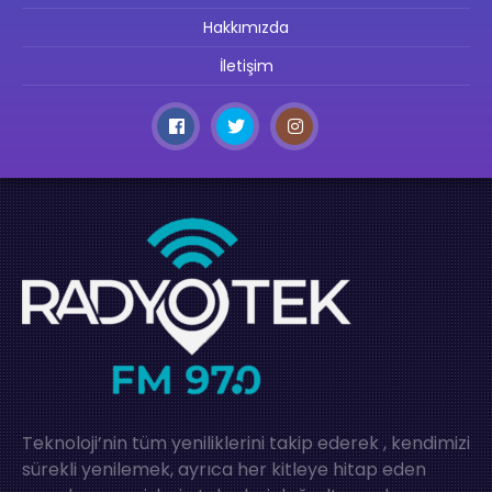
Hakkımızda
İletişim
Teknoloji’nin tüm yeniliklerini takip ederek , kendimizi
sürekli yenilemek, ayrıca her kitleye hitap eden