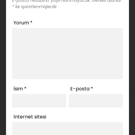
E-posta hesabınız yayımlanmayacak.
Gerekli alanlar
*
ile işaretlenmişlerdir
Yorum
*
İsim
*
E-posta
*
İnternet sitesi