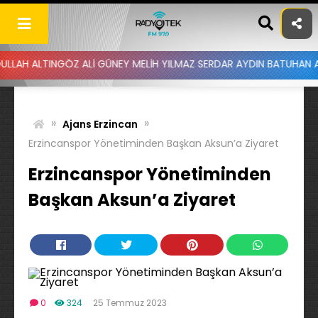
Skip
to
content
TINGÖZ ALİ GÜNEY MELİH YILMAZ SERDAR AYDIN BATUHAN ALTINTAŞ 
»
»
Ajans Erzincan
Erzincanspor Yönetiminden Başkan Aksun’a Ziyaret
Erzincanspor Yönetiminden
Başkan Aksun’a Ziyaret
0
324
25 Temmuz 2023