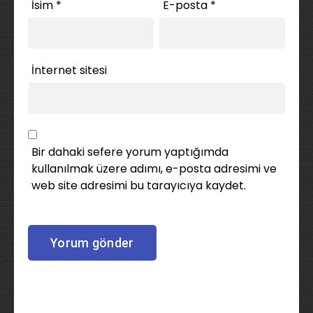
İsim
*
E-posta
*
İnternet sitesi
Bir dahaki sefere yorum yaptığımda
kullanılmak üzere adımı, e-posta adresimi ve
web site adresimi bu tarayıcıya kaydet.