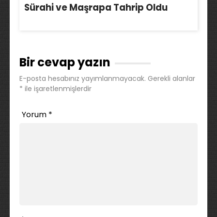
Sürahi ve Maşrapa Tahrip Oldu
Bir cevap yazın
E-posta hesabınız yayımlanmayacak.
Gerekli alanlar
*
ile işaretlenmişlerdir
Yorum
*