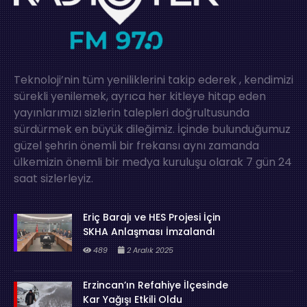
Teknoloji’nin tüm yeniliklerini takip ederek , kendimizi
sürekli yenilemek, ayrıca her kitleye hitap eden
yayınlarımızı sizlerin talepleri doğrultusunda
sürdürmek en büyük dileğimiz. İçinde bulunduğumuz
güzel şehrin önemli bir frekansı aynı zamanda
ülkemizin önemli bir medya kuruluşu olarak 7 gün 24
saat sizlerleyiz.
Eriç Barajı ve HES Projesi İçin
SKHA Anlaşması İmzalandı
489
2 Aralık 2025
Erzincan’ın Refahiye İlçesinde
Kar Yağışı Etkili Oldu