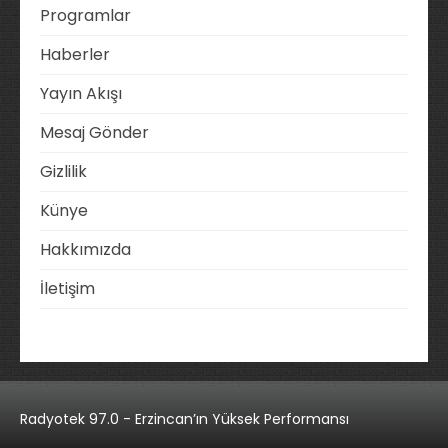
Programlar
Haberler
Yayın Akışı
Mesaj Gönder
Gizlilik
Künye
Hakkımızda
İletişim
Radyotek 97.0 - Erzincan’ın Yüksek Performansı