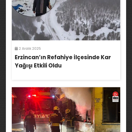
2 Aralık 2025
Erzincan’ın Refahiye İlçesinde Kar
Yağışı Etkili Oldu