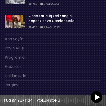
482
2 Aralık 2025
Gece Yarısı İş Yeri Yangını:
Kepenkler ve Camlar Kırıldı
657
2 Aralık 2025
Ana Sayfa
Yayın Akışı
Programlar
Haberler
Hakkımızda
İletişim
TUGBA YURT 24 - YOLUN SONU