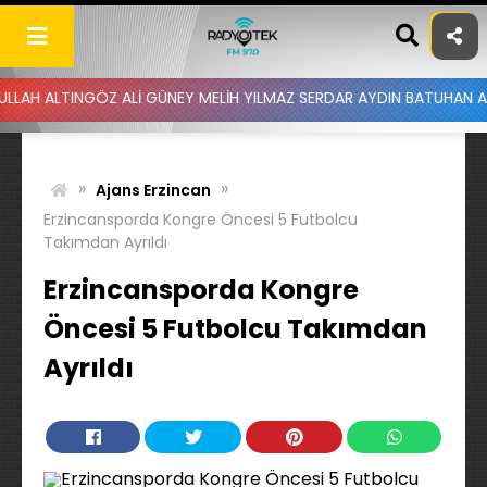
Skip
to
content
INGÖZ ALİ GÜNEY MELİH YILMAZ SERDAR AYDIN BATUHAN ALTINTAŞ U
»
»
Ajans Erzincan
Erzincansporda Kongre Öncesi 5 Futbolcu
Takımdan Ayrıldı
Erzincansporda Kongre
Öncesi 5 Futbolcu Takımdan
Ayrıldı