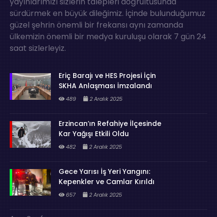
yayınlarımızı sizlerin talepleri doğrultusunda
sürdürmek en büyük dileğimiz. İçinde bulunduğumuz
güzel şehrin önemli bir frekansı aynı zamanda
ülkemizin önemli bir medya kuruluşu olarak 7 gün 24
saat sizlerleyiz.
Eriç Barajı ve HES Projesi İçin
SKHA Anlaşması İmzalandı
489
2 Aralık 2025
Erzincan’ın Refahiye İlçesinde
Kar Yağışı Etkili Oldu
482
2 Aralık 2025
Gece Yarısı İş Yeri Yangını:
Kepenkler ve Camlar Kırıldı
657
2 Aralık 2025