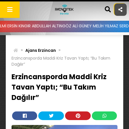
Skip
to
content
NGIR ABDULLAH ALTINGÖZ ALİ GÜNEY MELİH YILMAZ SERDAR AYDIN B
»
»
Ajans Erzincan
Erzincansporda Maddi Kriz Tavan Yaptı; “Bu Takım
Dağılır”
Erzincansporda Maddi Kriz
Tavan Yaptı; “Bu Takım
Dağılır”