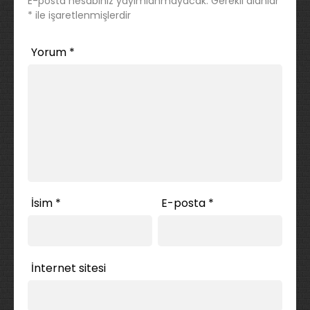
E-posta hesabınız yayımlanmayacak.
Gerekli alanlar
*
ile işaretlenmişlerdir
Yorum
*
İsim
*
E-posta
*
İnternet sitesi