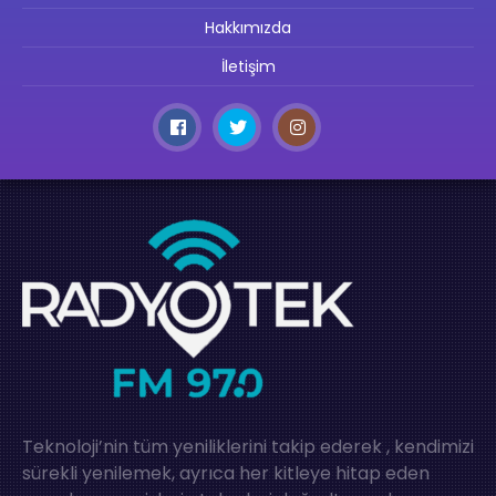
Hakkımızda
İletişim
Teknoloji’nin tüm yeniliklerini takip ederek , kendimizi
sürekli yenilemek, ayrıca her kitleye hitap eden