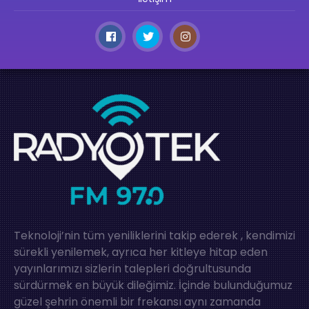
Teknoloji’nin tüm yeniliklerini takip ederek , kendimizi
sürekli yenilemek, ayrıca her kitleye hitap eden
yayınlarımızı sizlerin talepleri doğrultusunda
sürdürmek en büyük dileğimiz. İçinde bulunduğumuz
güzel şehrin önemli bir frekansı aynı zamanda