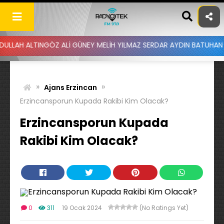
Skip
to
content
LTINGÖZ ALİ GÜNEY MELİH YILMAZ SERDAR AYDIN BATUHAN ALTINTAŞ
»
»
Ajans Erzincan
Erzincansporun Kupada Rakibi Kim Olacak?
Erzincansporun Kupada
Rakibi Kim Olacak?
0
311
19 Ocak 2024
(No Ratings Yet)