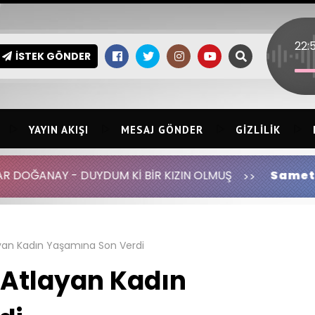
İSTEK GÖNDER
YAYIN AKIŞI
MESAJ GÖNDER
GIZLILIK
UM Kİ BİR KIZIN OLMUŞ
Samet Öner:
Azer Bülbül
yan Kadın Yaşamına Son Verdi
 Atlayan Kadın