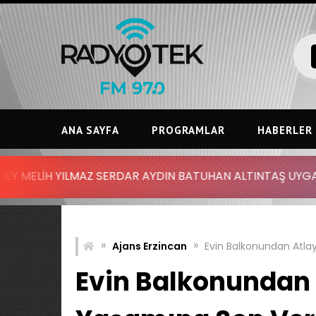
Skip
to
content
ANA SAYFA
PROGRAMLAR
HABERLER
 SERDAR AYDIN BATUHAN ALTINTAŞ UYGAR DOĞANAY - DUYD
»
»
Ajans Erzincan
Evin Balkonundan Atla
Evin Balkonundan