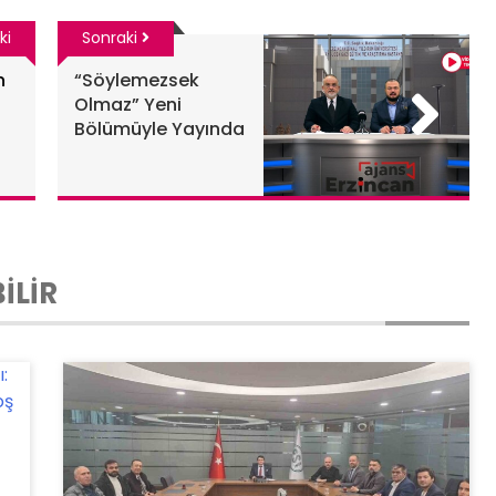
ki
Sonraki
n
“Söylemezsek
Olmaz” Yeni
Bölümüyle Yayında
İLİR